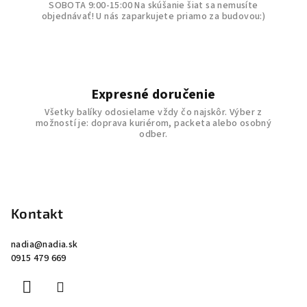
p
SOBOTA 9:00-15:00 Na skúšanie šiat sa nemusíte
objednávať! U nás zaparkujete priamo za budovou:)
i
s
u
Expresné doručenie
Všetky balíky odosielame vždy čo najskôr. Výber z
možností je: doprava kuriérom, packeta alebo osobný
odber.
Z
á
p
Kontakt
ä
nadia
@
nadia.sk
t
0915 479 669
i
e