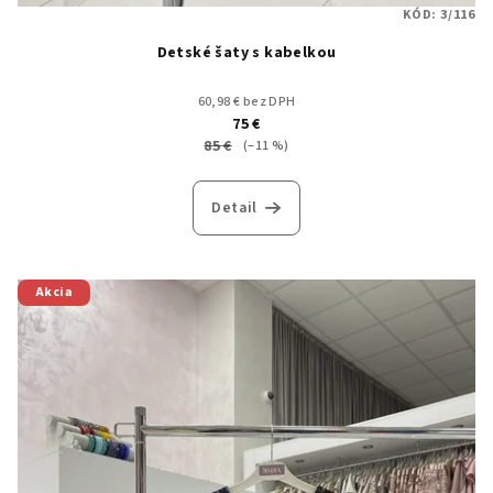
KÓD:
3/116
Detské šaty s kabelkou
60,98 € bez DPH
75 €
85 €
(–11 %)
Detail
Akcia