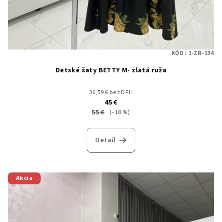
KÓD:
1-ZR-134
Detské šaty BETTY M- zlatá ruža
36,59 € bez DPH
45 €
55 €
(–18 %)
Detail
Akcia