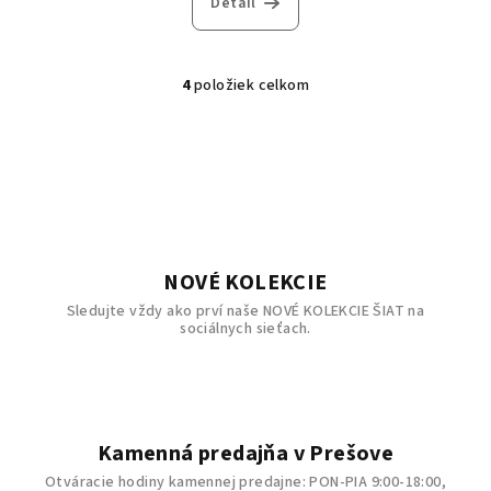
Detail
4
položiek celkom
O
v
l
á
d
a
c
i
NOVÉ KOLEKCIE
e
Sledujte vždy ako prví naše NOVÉ KOLEKCIE ŠIAT na
p
sociálnych sieťach.
r
v
k
y
v
Kamenná predajňa v Prešove
ý
Otváracie hodiny kamennej predajne: PON-PIA 9:00-18:00,