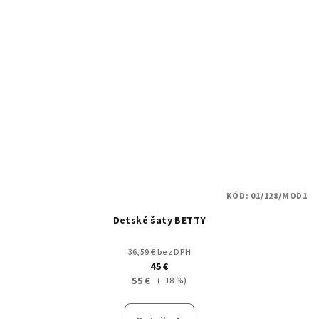
KÓD:
01/128/MOD1
Detské šaty BETTY
36,59 € bez DPH
45 €
55 €
(–18 %)