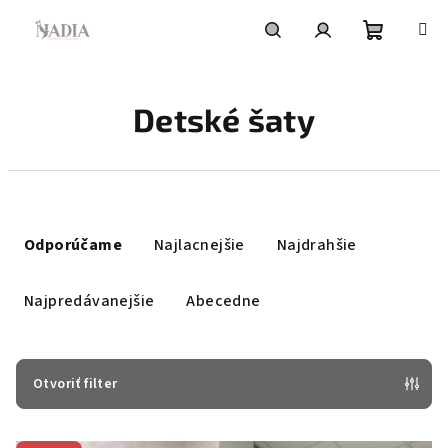
Prejsť
na
obsah
Nákupn
Hľadať
Prihlásenie
Detské šaty
košík
R
a
Odporúčame
Najlacnejšie
Najdrahšie
d
e
Najpredávanejšie
Abecedne
n
i
e
Otvoriť filter
p
V
r