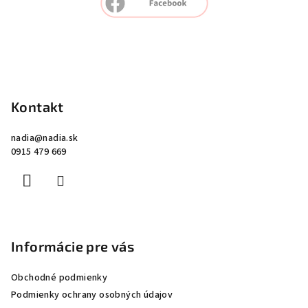
Z
á
p
Kontakt
ä
nadia
@
nadia.sk
t
0915 479 669
i
e
Informácie pre vás
Obchodné podmienky
Podmienky ochrany osobných údajov