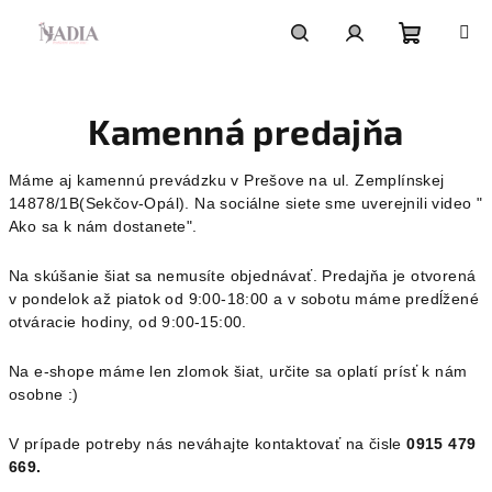
Prejsť
na
obsah
Nákupn
Hľadať
Prihlásenie
Kamenná predajňa
košík
Máme aj kamennú prevádzku v Prešove na ul. Zemplínskej
14878/1B(Sekčov-Opál). Na sociálne siete sme uverejnili video "
Ako sa k nám dostanete".
Na skúšanie šiat sa nemusíte objednávať. Predajňa je otvorená
v pondelok až piatok od 9:00-18:00 a v sobotu máme predĺžené
otváracie hodiny, od 9:00-15:00.
Na e-shope máme len zlomok šiat, určite sa oplatí prísť k nám
osobne :)
V prípade potreby nás neváhajte kontaktovať na čisle
0915 479
669.