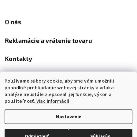
O nás
Reklamácie a vrátenie tovaru
Kontakty
Kamenná predajňa
Používame súbory cookie, aby sme vám umožnili
pohodlné prehliadanie webovej stránky a vďaka
analýze neustále zlepšovali jej funkcie, výkon a
použiteľnosť.
Viac informácií
Nastavenie
Copyright 2026
Nadia
. Všetky práva vyhradené.
Upraviť
nastavenie cookies
Odmietnuť
Súhlasím