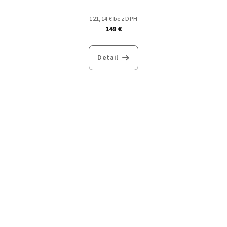
121,14 € bez DPH
149 €
Detail