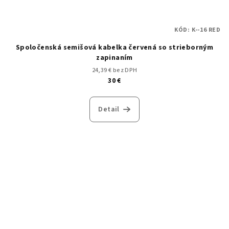
KÓD:
K--16 RED
Spoločenská semišová kabelka červená so strieborným
zapinaním
24,39 € bez DPH
30 €
Detail