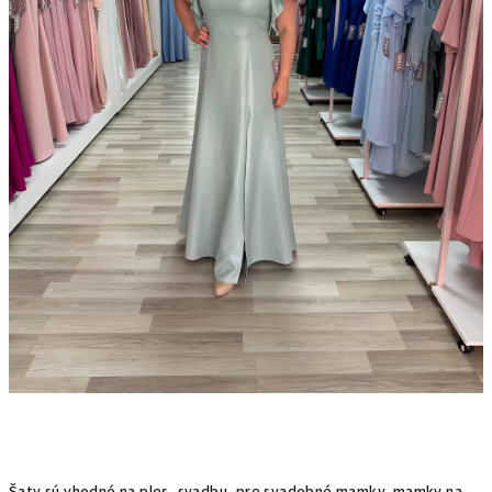
Šaty sú vhodné na ples, svadbu, pre svadobné mamky, mamky na