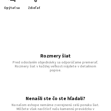
Opýtať sa
Zdieľať
Rozmery šiat
Pred odoslaním objednávky sa odporúčame premerať.
Rozmery šiat v každej veľkosti nájdete v detailnom
popise.
Nenašli ste čo ste hľadali?
Na našom eshope nemáme zverejnenú celú ponuku šiat.
Môžete však navštíviť našu kamennú prevádzku v