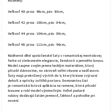
Rozmery:
Veľkosť 40: prsia- 96cm, pás- 80cm,
Veľkosť 42: prsia- 100cm, pás- 84cm,
Veľkosť 44: prsia- 104cm, pás- 88cm,
Veľkosť 48: prsia- 112cm, pás- 96cm,
Nádherné dlhé spoločenské šaty v romantickej mentolovej
farbe sú stelesnením elegancie, ženskosti a jemného luxusu.
Model zaujme svojím jemne lesklým materiálom, ktorý
pôsobí slávnostne, no zároveň veľmi vkusne a nadčasovo.
Šaty majú prekrižený výstrih do V, ktorý krásne zvýrazní
dekolt a opticky zoštíhli postavu. Dominantou šiat
je romantická listová aplikácia na ramene, ktorá pôsobí
luxusne a robí model výnimočným. Voľné padavé
rukávy dodávajú šatám jemnosť, ľahkosť a pohodlie pri
nosení.