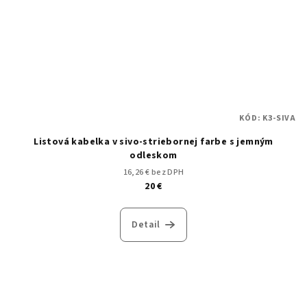
KÓD:
K3-SIVA
Listová kabelka v sivo-striebornej farbe s jemným
odleskom
16,26 € bez DPH
20 €
Detail