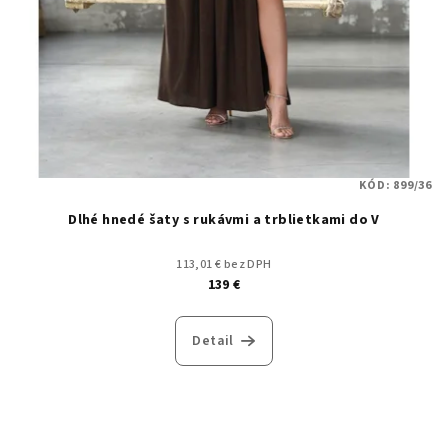
KÓD:
899/36
Dlhé hnedé šaty s rukávmi a trblietkami do V
113,01 € bez DPH
139 €
Detail