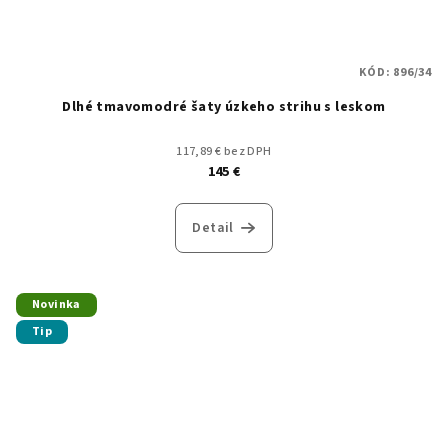
KÓD:
896/34
Dlhé tmavomodré šaty úzkeho strihu s leskom
117,89 € bez DPH
145 €
Detail
Novinka
Tip