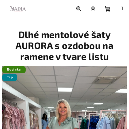
Prejsť
na
obsah
Nákupn
Hľadať
Prihlásenie
Dlhé mentolové šaty
košík
AURORA s ozdobou na
ramene v tvare listu
Novinka
Tip