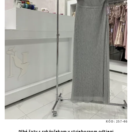
KÓD:
257-46
Dlhé šaty s rukávčekom v striebornom odtieni