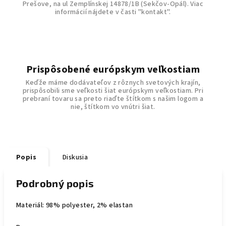
Prešove, na ul Zemplínskej 14878/1B (Sekčov-Opál). Viac
informácií nájdete v časti "kontakt".
Prispôsobené európskym veľkostiam
Keďže máme dodávateľov z rôznych svetových krajín,
prispôsobili sme veľkosti šiat európskym veľkostiam. Pri
prebraní tovaru sa preto riaďte štítkom s našim logom a
nie, štítkom vo vnútri šiat.
Popis
Diskusia
Podrobný popis
Materiál: 98% polyester, 2% elastan