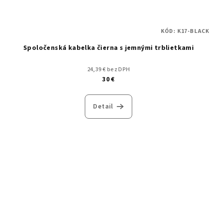
KÓD:
K17-BLACK
Spoločenská kabelka čierna s jemnými trblietkami
24,39 € bez DPH
30 €
Detail