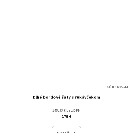
KÓD:
435-44
Dlhé bordové šaty s rukávčekom
145,53 € bez DPH
179 €