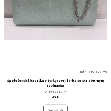
KÓD:
K15- TYRKYS
Spoločenská kabelka v tyrkysovej farbe so strieborným
zapínaním
24,39 € bez DPH
30 €
Detail