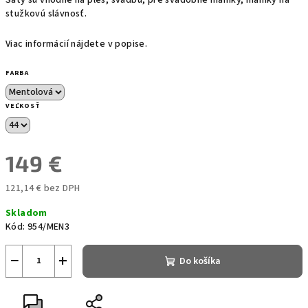
stužkovú slávnosť.
Viac informácií nájdete v popise.
FARBA
VEĽKOSŤ
149 €
121,14 € bez DPH
Jednotková
Skladom
cena:
Kód:
954/MEN3
−
+
Do košíka