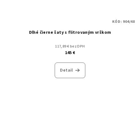
KÓD:
904/48
Dlhé čierne šaty s flitrovaným vrškom
117,89 € bez DPH
145 €
Detail