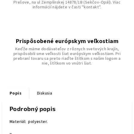
Prešove, na ul Zemplínskej 14878/1B (Sekčov-Opál). Viac
informácií nájdete v časti "kontakt".
Prispôsobené európskym veľkostiam
Keďže máme dodávateľov z rôznych svetových krajín,
prispôsobili sme veľkosti šiat európskym veľkostiam. Pri
prebraní tovaru sa preto riaďte štítkom s našim logom a
nie, štítkom vo vnútri šiat.
Popis
Diskusia
Podrobný popis
Materiál: polyester.