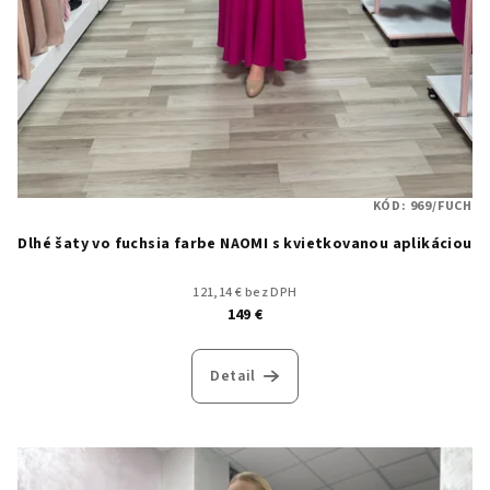
KÓD:
969/FUCH
Dlhé šaty vo fuchsia farbe NAOMI s kvietkovanou aplikáciou
121,14 € bez DPH
149 €
Detail