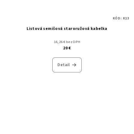
KÓD:
K13
Listová semišová staroružová kabelka
16,26 € bez DPH
20 €
Detail