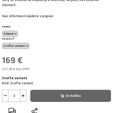
slávnosť.
Viac informácií nájdete v popise.
FARBA
VEĽKOSŤ
169 €
137,40 € bez DPH
Jednotková
Zvoľte variant
cena:
Kód:
Zvoľte variant
−
+
Do košíka