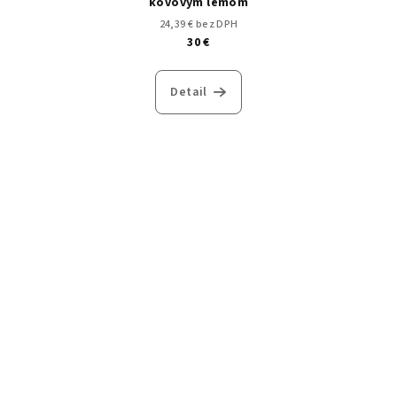
kovovým lémom
24,39 € bez DPH
30 €
Detail