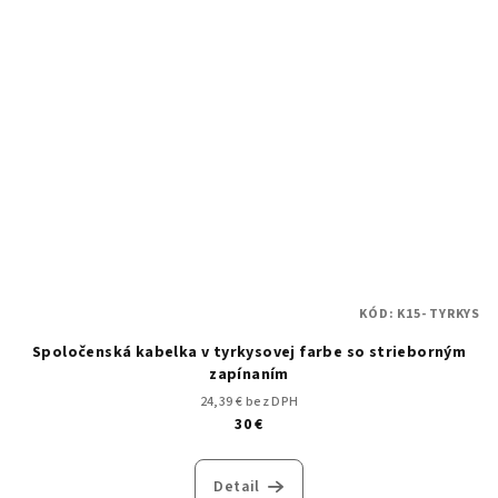
KÓD:
K15- TYRKYS
Spoločenská kabelka v tyrkysovej farbe so strieborným
zapínaním
24,39 € bez DPH
30 €
Detail