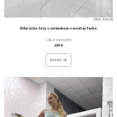
KÓD:
423-36
Dlhé úzke šaty s volánikom v modrej farbe
129,27 € bez DPH
159 €
Detail