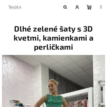
Prejsť
na
obsah
Nákupn
Hľadať
Prihlásenie
Dlhé zelené šaty s 3D
košík
kvetmi, kamienkami a
perličkami