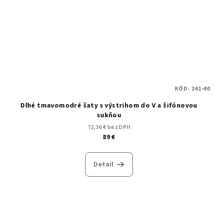
KÓD:
241-40
Dlhé tmavomodré šaty s výstrihom do V a šifónovou
sukňou
72,36 € bez DPH
89 €
Detail