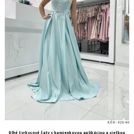
KÓD:
420-40
Dlhé tyrkysové šaty s kamienkovou aplikáciou a sieťkou