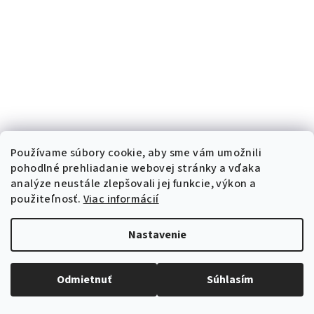
Používame súbory cookie, aby sme vám umožnili
pohodlné prehliadanie webovej stránky a vďaka
analýze neustále zlepšovali jej funkcie, výkon a
použiteľnosť.
Viac informácií
Nastavenie
Odmietnuť
Súhlasím
KÓD:
539-34
Dlhé vínové šaty na ramienka HOT CONTACT