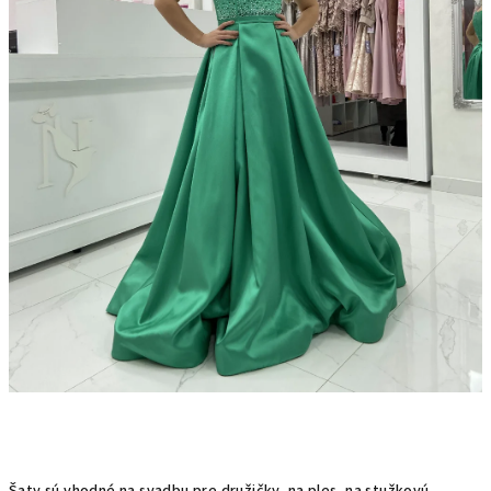
Šaty sú vhodné na svadbu pre družičky, na ples, na stužkovú