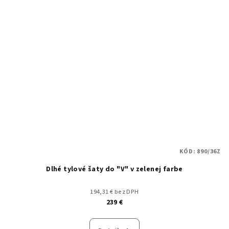
KÓD:
890/36Z
Dlhé tylové šaty do "V" v zelenej farbe
194,31 € bez DPH
239 €