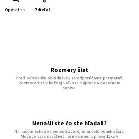
Opýtať sa
Zdieľať
Rozmery šiat
Pred odoslaním objednávky sa odporúčame premerať.
Rozmery šiat v každej veľkosti nájdete v detailnom
popise.
Nenašli ste čo ste hľadali?
Na našom eshope nemáme zverejnenú celú ponuku šiat.
Môžete však navštíviť našu kamennú prevádzku v