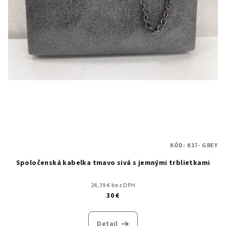
KÓD:
K17- GREY
Spoločenská kabelka tmavo sivá s jemnými trblietkami
24,39 € bez DPH
30 €
Detail