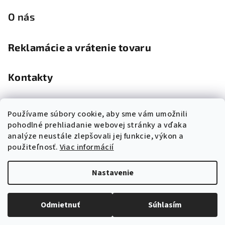
O nás
Reklamácie a vrátenie tovaru
Kontakty
Kamenná predajňa
Používame súbory cookie, aby sme vám umožnili
pohodlné prehliadanie webovej stránky a vďaka
analýze neustále zlepšovali jej funkcie, výkon a
použiteľnosť.
Viac informácií
Nastavenie
Copyright 2026
Nadia
. Všetky práva vyhradené.
Upraviť
nastavenie cookies
Odmietnuť
Súhlasím
Vytvoril Shoptet