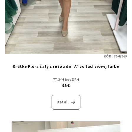
KÓD:
754/36F
Krátke Flora šaty s ružou do "A" vo fuchsiovej farbe
77,24 € bez DPH
95 €
Detail