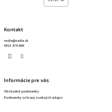
Detail
Z
á
p
Kontakt
ä
nadia
@
nadia.sk
t
0915 479 669
i
e
Informácie pre vás
Obchodné podmienky
Podmienky ochrany osobných údajov