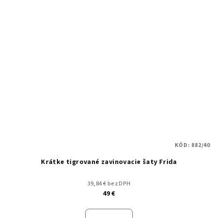
KÓD:
882/40
Krátke tigrované zavinovacie šaty Frida
39,84 € bez DPH
49 €