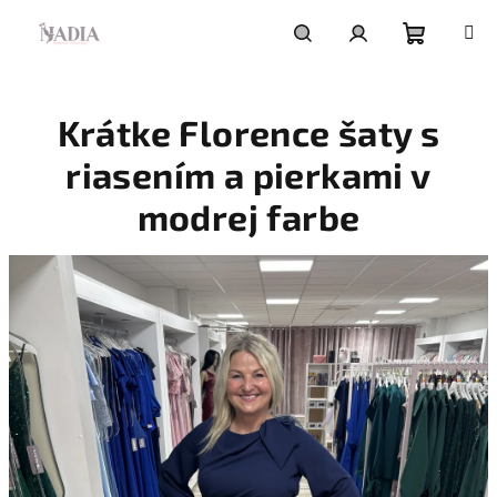
Prejsť
na
obsah
Nákupn
Hľadať
Prihlásenie
Krátke Florence šaty s
košík
riasením a pierkami v
modrej farbe