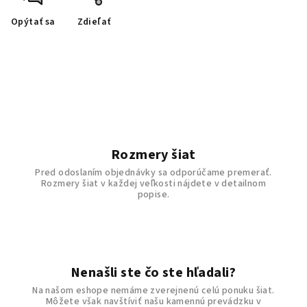
Opýtať sa
Zdieľať
Rozmery šiat
Pred odoslaním objednávky sa odporúčame premerať.
Rozmery šiat v každej veľkosti nájdete v detailnom
popise.
Nenašli ste čo ste hľadali?
Na našom eshope nemáme zverejnenú celú ponuku šiat.
Môžete však navštíviť našu kamennú prevádzku v