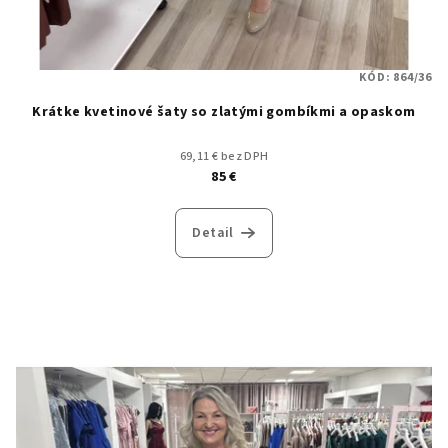
KÓD:
864/36
Krátke kvetinové šaty so zlatými gombíkmi a opaskom
69,11 € bez DPH
85 €
Detail