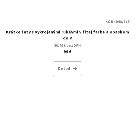
KÓD:
948/ZLT
Krátke šaty s vykrojenými rukávmi v žltej farbe a opaskom
do V
80,49 € bez DPH
99 €
Detail