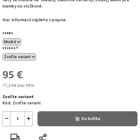
mamky na stužkové.
Viac informácií nájdete v popise.
FARBA
VEĽKOSŤ
95 €
77,24 € bez DPH
Jednotková
Zvoľte variant
cena:
Kód:
Zvoľte variant
−
+
Do košíka