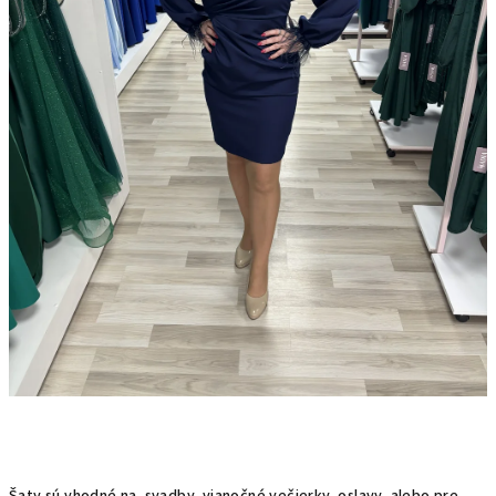
Šaty sú vhodné na svadby, vianočné večierky, oslavy, alebo pre