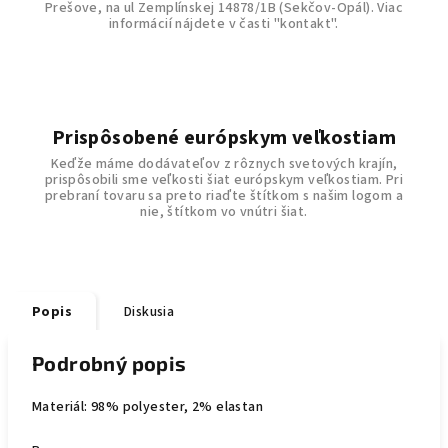
Prešove, na ul Zemplínskej 14878/1B (Sekčov-Opál). Viac
informácií nájdete v časti "kontakt".
Prispôsobené európskym veľkostiam
Keďže máme dodávateľov z rôznych svetových krajín,
prispôsobili sme veľkosti šiat európskym veľkostiam. Pri
prebraní tovaru sa preto riaďte štítkom s našim logom a
nie, štítkom vo vnútri šiat.
Popis
Diskusia
Podrobný popis
Materiál: 98% polyester, 2% elastan