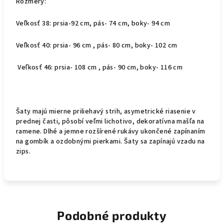
Rozmery:
Veľkosť 38: prsia-92 cm, pás- 74 cm, boky- 94 cm
Veľkosť 40: prsia- 96 cm , pás- 80 cm, boky- 102 cm
Veľkosť 46: prsia- 108 cm , pás- 90 cm, boky- 116 cm
Šaty majú mierne priliehavý strih, asymetrické riasenie v
prednej časti, pôsobí veľmi lichotivo, dekoratívna mašľa na
ramene. Dlhé a jemne rozšírené rukávy ukončené zapínaním
na gombík a ozdobnými pierkami. Šaty sa zapínajú vzadu na
zips.
Podobné produkty