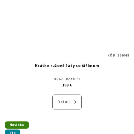
KÓD:
856/48
Krátke ružové šaty so šifónom
88,62 € bez DPH
109 €
Detail
Novinka
Tip