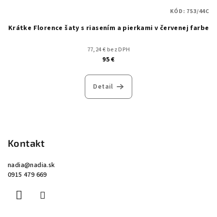
KÓD:
753/44C
Krátke Florence šaty s riasením a pierkami v červenej farbe
77,24 € bez DPH
95 €
Detail
Z
á
p
Kontakt
ä
nadia
@
nadia.sk
t
0915 479 669
i
e