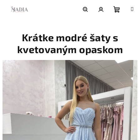
Prejsť
na
obsah
Nákupn
Hľadať
Prihlásenie
Krátke modré šaty s
košík
kvetovaným opaskom