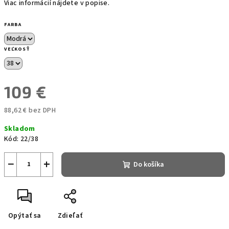
Viac informácií nájdete v popise.
FARBA
VEĽKOSŤ
109 €
88,62 € bez DPH
Jednotková
Skladom
cena:
Kód:
22/38
−
+
Do košíka
Opýtať sa
Zdieľať