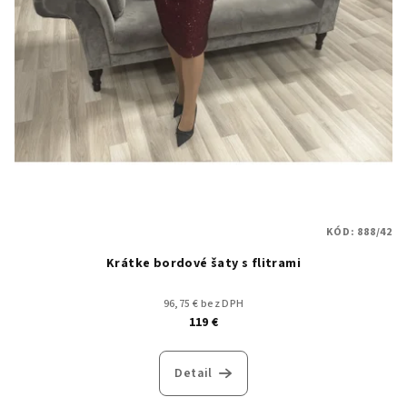
KÓD:
888/42
Krátke bordové šaty s flitrami
96,75 € bez DPH
119 €
Detail