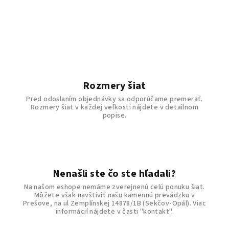
Rozmery šiat
Pred odoslaním objednávky sa odporúčame premerať.
Rozmery šiat v každej veľkosti nájdete v detailnom
popise.
Nenašli ste čo ste hľadali?
Na našom eshope nemáme zverejnenú celú ponuku šiat.
Môžete však navštíviť našu kamennú prevádzku v
Prešove, na ul Zemplínskej 14878/1B (Sekčov-Opál). Viac
informácií nájdete v časti "kontakt".