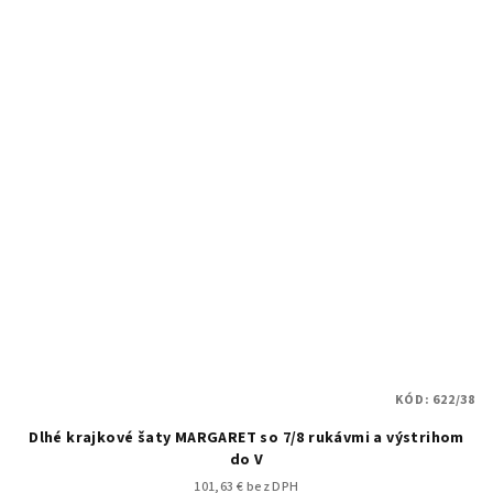
KÓD:
622/38
Dlhé krajkové šaty MARGARET so 7/8 rukávmi a výstrihom
do V
101,63 € bez DPH