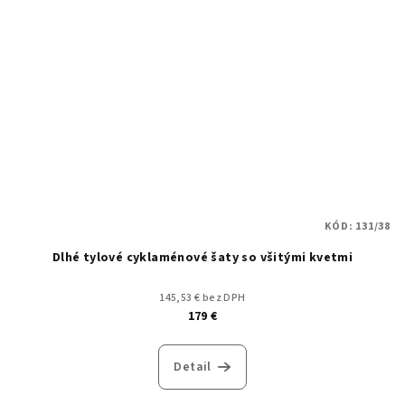
KÓD:
131/38
Dlhé tylové cyklaménové šaty so všitými kvetmi
145,53 € bez DPH
179 €
Detail