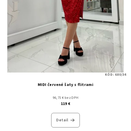
KÓD:
680/34
MIDI červené šaty s flitrami
96,75 € bez DPH
119 €
Detail