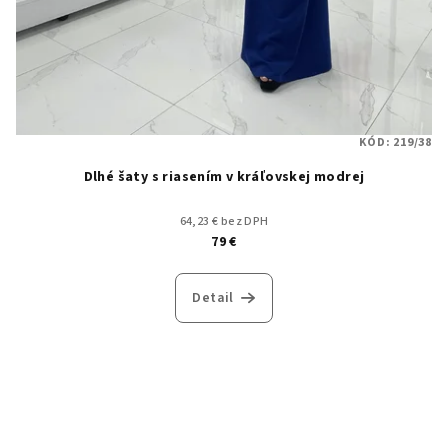
KÓD:
219/38
Dlhé šaty s riasením v kráľovskej modrej
64,23 € bez DPH
79 €
Detail