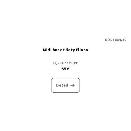
KÓD:
884/40
Midi hnedé šaty Eliana
44,72 € bez DPH
55 €
Detail