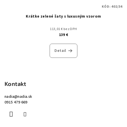
KÓD:
402/34
Krátke zelené šaty s luxusným vzorom
113,01 € bez DPH
139 €
Detail
Z
á
p
Kontakt
ä
nadia
@
nadia.sk
t
0915 479 669
i
e