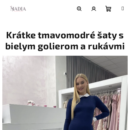
Prejsť
na
obsah
Nákupn
Hľadať
Prihlásenie
Krátke tmavomodré šaty s
košík
bielym golierom a rukávmi