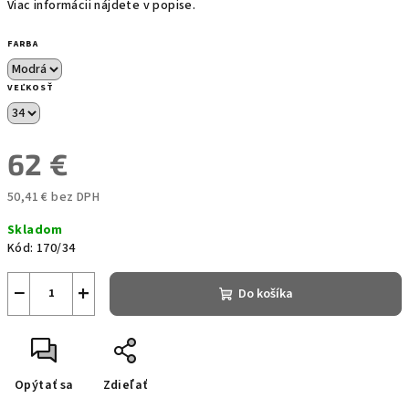
Viac informácii nájdete v popise.
FARBA
VEĽKOSŤ
62 €
50,41 € bez DPH
Jednotková
Skladom
cena:
Kód:
170/34
−
+
Do košíka
Opýtať sa
Zdieľať