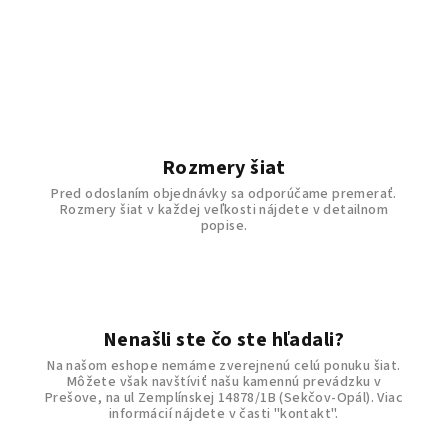
Rozmery šiat
Pred odoslaním objednávky sa odporúčame premerať.
Rozmery šiat v každej veľkosti nájdete v detailnom
popise.
Nenašli ste čo ste hľadali?
Na našom eshope nemáme zverejnenú celú ponuku šiat.
Môžete však navštíviť našu kamennú prevádzku v
Prešove, na ul Zemplínskej 14878/1B (Sekčov-Opál). Viac
informácií nájdete v časti "kontakt".