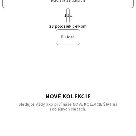
Načítať 11 ďalších
S
1
2
t
O
r
23
položiek celkom
á
v
n
l
Hore
k
á
o
d
v
a
a
n
c
i
i
e
e
p
r
NOVÉ KOLEKCIE
v
Sledujte vždy ako prví naše NOVÉ KOLEKCIE ŠIAT na
k
sociálnych sieťach.
y
v
ý
p