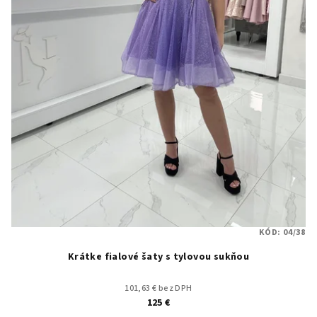
KÓD:
04/38
Krátke fialové šaty s tylovou sukňou
101,63 € bez DPH
125 €