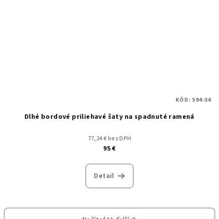
KÓD:
594-34
Dlhé bordové priliehavé šaty na spadnuté ramená
77,24 € bez DPH
95 €
Detail