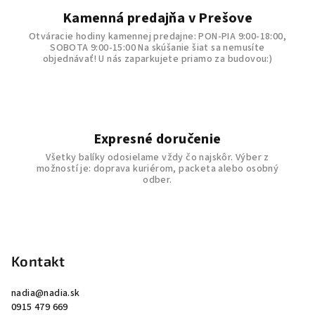
i
Kamenná predajňa v Prešove
s
Otváracie hodiny kamennej predajne: PON-PIA 9:00-18:00,
u
SOBOTA 9:00-15:00 Na skúšanie šiat sa nemusíte
objednávať! U nás zaparkujete priamo za budovou:)
Expresné doručenie
Všetky balíky odosielame vždy čo najskôr. Výber z
možností je: doprava kuriérom, packeta alebo osobný
odber.
Z
á
p
Kontakt
ä
nadia
@
nadia.sk
t
0915 479 669