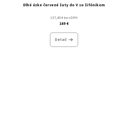
Dlhé úzke červené šaty do V so šifónikom
137,40 € bez DPH
169 €
Detail