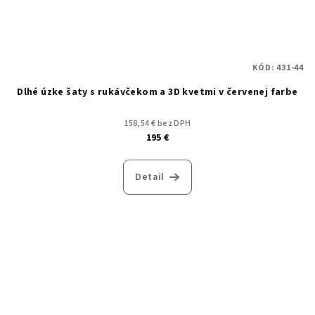
KÓD:
431-44
Dlhé úzke šaty s rukávčekom a 3D kvetmi v červenej farbe
158,54 € bez DPH
195 €
Detail