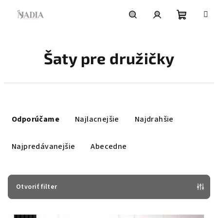
Prejsť
na
obsah
Nákupn
Hľadať
Prihlásenie
Šaty pre družičky
košík
R
a
Odporúčame
Najlacnejšie
Najdrahšie
d
e
Najpredávanejšie
Abecedne
n
i
e
Otvoriť filter
p
V
r