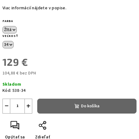
Viac informácií nájdete v popise.
FARBA
VEĽKOSŤ
129 €
104,88 € bez DPH
Jednotková
Skladom
cena:
Kód:
538-34
−
+
Do košíka
Opýtať sa
Zdieľať