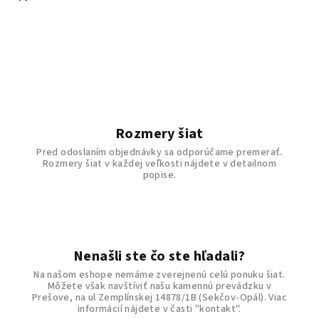
Rozmery šiat
Pred odoslaním objednávky sa odporúčame premerať.
Rozmery šiat v každej veľkosti nájdete v detailnom
popise.
Nenašli ste čo ste hľadali?
Na našom eshope nemáme zverejnenú celú ponuku šiat.
Môžete však navštíviť našu kamennú prevádzku v
Prešove, na ul Zemplínskej 14878/1B (Sekčov-Opál). Viac
informácií nájdete v časti "kontakt".