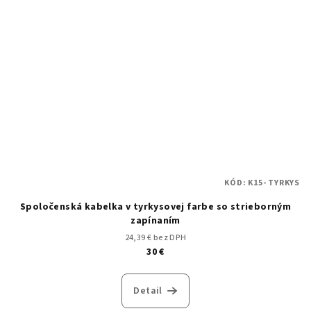
KÓD:
K15- TYRKYS
Spoločenská kabelka v tyrkysovej farbe so strieborným
zapínaním
24,39 € bez DPH
30 €
Detail