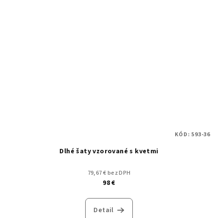
KÓD:
593-36
Dlhé šaty vzorované s kvetmi
79,67 € bez DPH
98 €
Detail