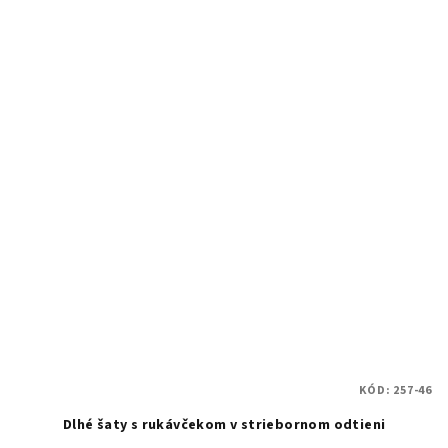
KÓD:
257-46
Dlhé šaty s rukávčekom v striebornom odtieni