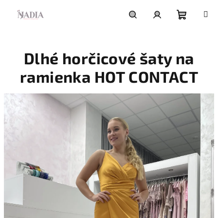
Prejsť
na
obsah
Nákupn
Hľadať
Prihlásenie
Dlhé horčicové šaty na
košík
ramienka HOT CONTACT