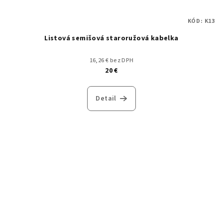
KÓD:
K13
Listová semišová staroružová kabelka
16,26 € bez DPH
20 €
Detail