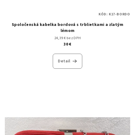
KÓD:
K17-BORDO
Spoločenská kabelka bordová s trblietkami a zlatým
lémom
24,39 € bez DPH
30 €
Detail