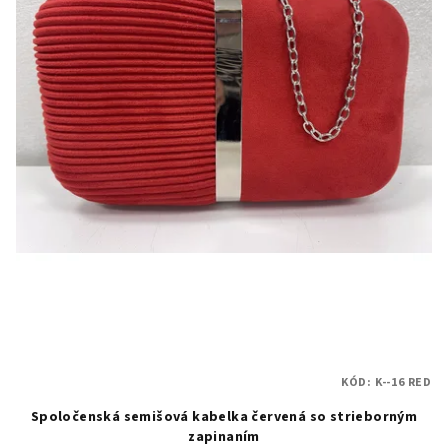
KÓD:
K--16 RED
Spoločenská semišová kabelka červená so strieborným
zapinaním