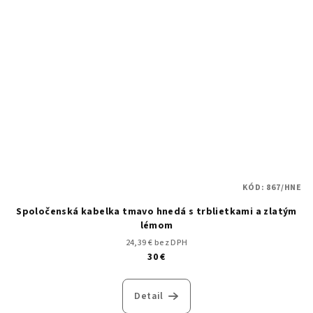
KÓD:
867/HNE
Spoločenská kabelka tmavo hnedá s trblietkami a zlatým
lémom
24,39 € bez DPH
30 €
Detail