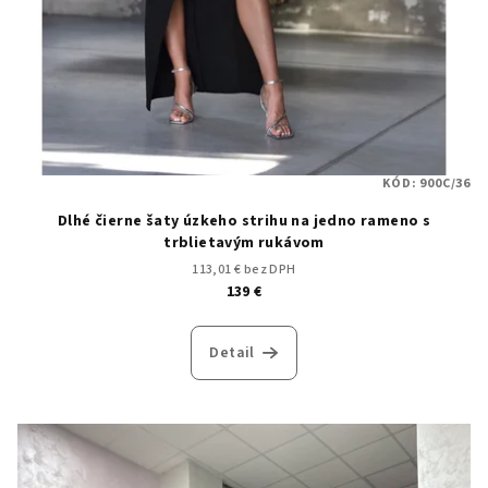
KÓD:
900C/36
Dlhé čierne šaty úzkeho strihu na jedno rameno s
trblietavým rukávom
113,01 € bez DPH
139 €
Detail