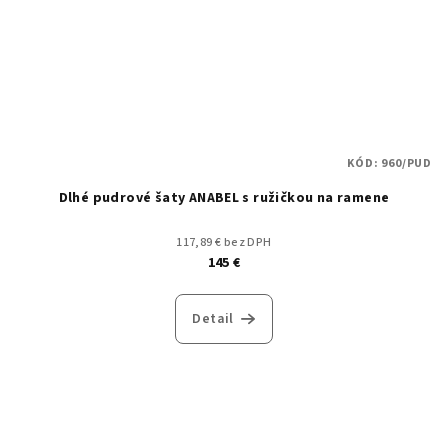
KÓD:
960/PUD
Dlhé pudrové šaty ANABEL s ružičkou na ramene
117,89 € bez DPH
145 €
Detail