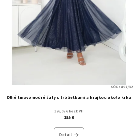
KÓD:
897/32
Dlhé tmavomodré šaty s trblietkami a krajkou okolo krku
126,02 € bez DPH
155 €
Detail