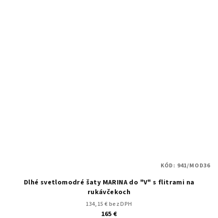
KÓD:
941/MOD36
Dlhé svetlomodré šaty MARINA do "V" s flitrami na
rukávčekoch
134,15 € bez DPH
165 €