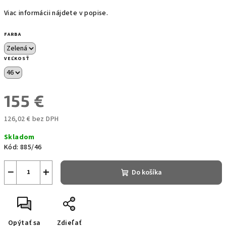
Viac informácii nájdete v popise.
FARBA
VEĽKOSŤ
155 €
126,02 € bez DPH
Jednotková
Skladom
cena:
Kód:
885/46
−
+
Do košíka
Opýtať sa
Zdieľať