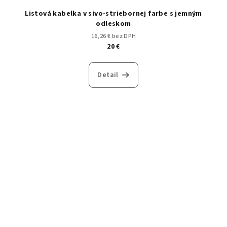
Listová kabelka v sivo-striebornej farbe s jemným
odleskom
16,26 € bez DPH
20 €
Detail