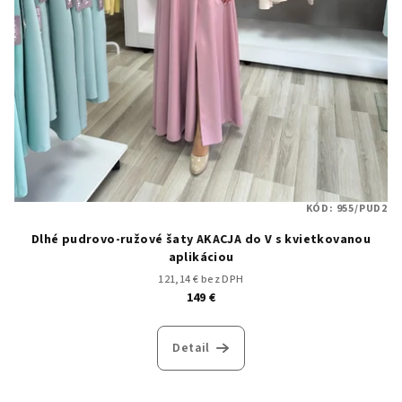
KÓD:
955/PUD2
Dlhé pudrovo-ružové šaty AKACJA do V s kvietkovanou
aplikáciou
121,14 € bez DPH
149 €
Detail