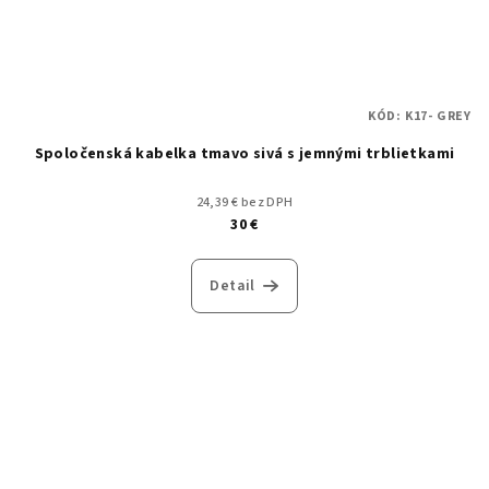
KÓD:
K17- GREY
Spoločenská kabelka tmavo sivá s jemnými trblietkami
24,39 € bez DPH
30 €
Detail