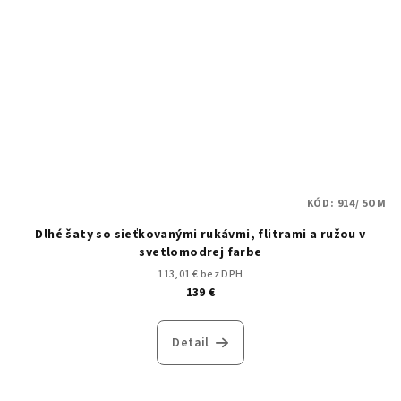
KÓD:
914/ 5OM
Dlhé šaty so sieťkovanými rukávmi, flitrami a ružou v
svetlomodrej farbe
113,01 € bez DPH
139 €
Detail