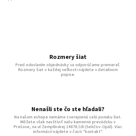
Rozmery šiat
Pred odoslaním objednávky sa odporúčame premerať.
Rozmery šiat v každej veľkosti nájdete v detailnom
popise.
Nenašli ste čo ste hľadali?
Na našom eshope nemáme zverejnenú celú ponuku šiat.
Môžete však navštíviť našu kamennú prevádzku v
Prešove, na ul Zemplínskej 14878/1B (Sekčov-Opál). Viac
informácií nájdete v časti "kontakt".