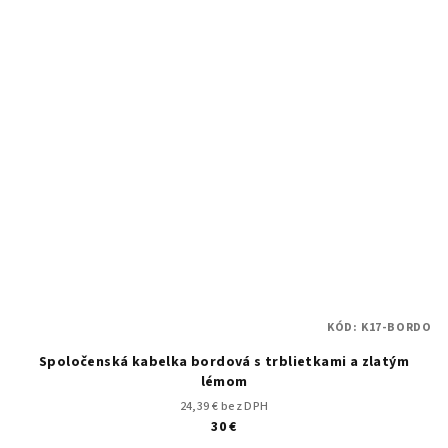
KÓD:
K17-BORDO
Spoločenská kabelka bordová s trblietkami a zlatým
lémom
24,39 € bez DPH
30 €