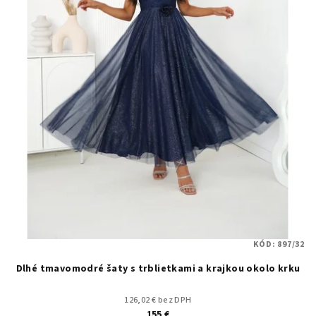
KÓD:
897/32
Dlhé tmavomodré šaty s trblietkami a krajkou okolo krku
126,02 € bez DPH
155 €