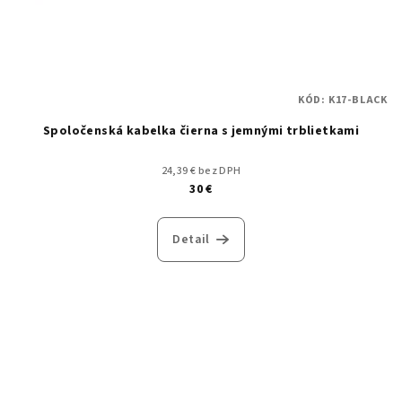
KÓD:
K17-BLACK
Spoločenská kabelka čierna s jemnými trblietkami
24,39 € bez DPH
30 €
Detail