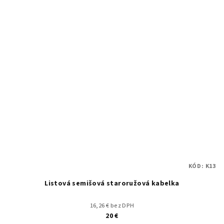
KÓD:
K13
Listová semišová staroružová kabelka
16,26 € bez DPH
20 €