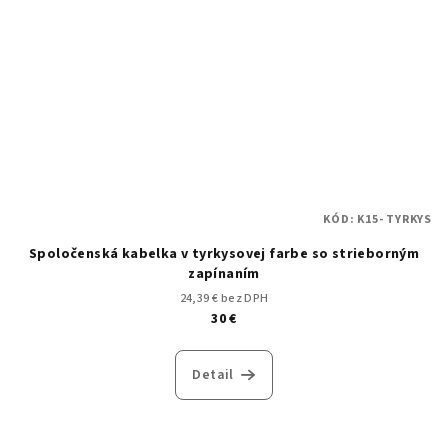
KÓD:
K15- TYRKYS
Spoločenská kabelka v tyrkysovej farbe so strieborným
zapínaním
24,39 € bez DPH
30 €
Detail