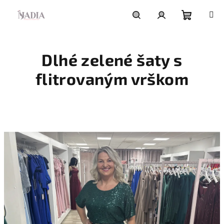
Prejsť
na
obsah
Nákupn
Hľadať
Prihlásenie
Dlhé zelené šaty s
košík
flitrovaným vrškom