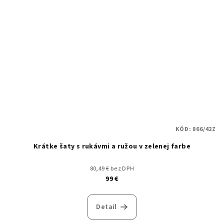
KÓD:
866/42Z
Krátke šaty s rukávmi a ružou v zelenej farbe
80,49 € bez DPH
99 €
Detail