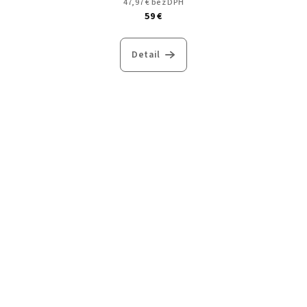
47,97 € bez DPH
59 €
Detail