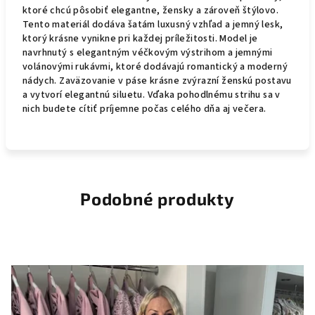
ktoré chcú pôsobiť elegantne, žensky a zároveň štýlovo.
Tento materiál dodáva šatám luxusný vzhľad a jemný lesk,
ktorý krásne vynikne pri každej príležitosti. Model je
navrhnutý s elegantným véčkovým výstrihom a jemnými
volánovými rukávmi, ktoré dodávajú romantický a moderný
nádych. Zaväzovanie v páse krásne zvýrazní ženskú postavu
a vytvorí elegantnú siluetu. Vďaka pohodlnému strihu sa v
nich budete cítiť príjemne počas celého dňa aj večera.
Podobné produkty