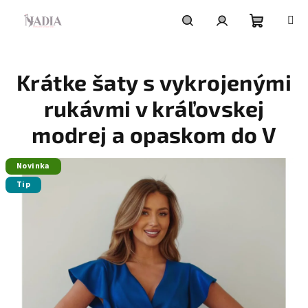
Prejsť
na
obsah
Nákupn
Hľadať
Prihlásenie
Krátke šaty s vykrojenými
košík
rukávmi v kráľovskej
modrej a opaskom do V
Novinka
Tip