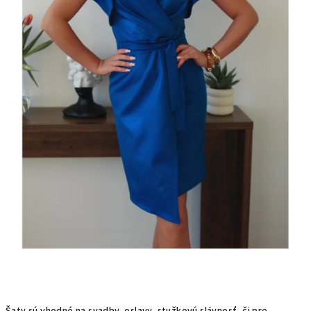
Šaty sú vhodné na svadby, oslavy, stužkovú slávnosť, či pre