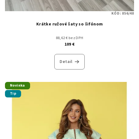
KÓD:
856/48
Krátke ružové šaty so šifónom
88,62 € bez DPH
109 €
Detail
Novinka
Tip