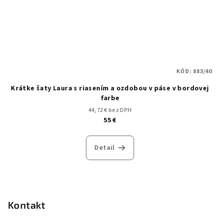
KÓD:
883/40
Krátke šaty Laura s riasením a ozdobou v páse v bordovej
farbe
44,72 € bez DPH
55 €
Detail
Z
á
p
Kontakt
ä