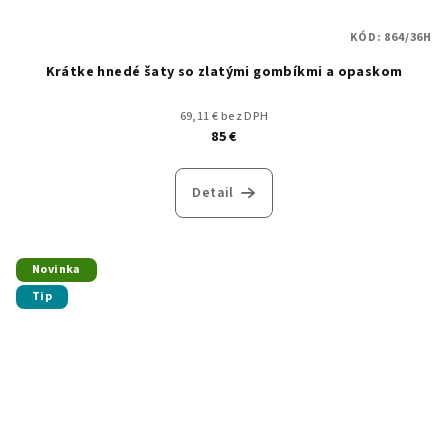
KÓD:
864/36H
Krátke hnedé šaty so zlatými gombíkmi a opaskom
69,11 € bez DPH
85 €
Detail
Novinka
Tip