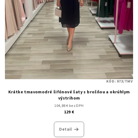
KÓD:
973/TMV
Krátke tmavomodré šifónové šaty s brošňou a okrúhlym
výstrihom
104,88 € bez DPH
129 €
Detail