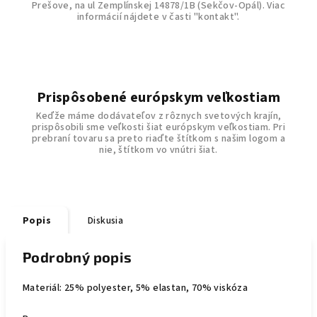
Prešove, na ul Zemplínskej 14878/1B (Sekčov-Opál). Viac
informácií nájdete v časti "kontakt".
Prispôsobené európskym veľkostiam
Keďže máme dodávateľov z rôznych svetových krajín,
prispôsobili sme veľkosti šiat európskym veľkostiam. Pri
prebraní tovaru sa preto riaďte štítkom s našim logom a
nie, štítkom vo vnútri šiat.
Popis
Diskusia
Podrobný popis
Materiál: 25% polyester, 5% elastan, 70% viskóza