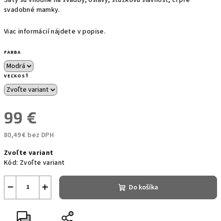
svadobné mamky.
Viac informácií nájdete v popise.
FARBA
VEĽKOSŤ
99 €
80,49 € bez DPH
Jednotková
Zvoľte variant
cena:
Kód:
Zvoľte variant
−
+
Do košíka