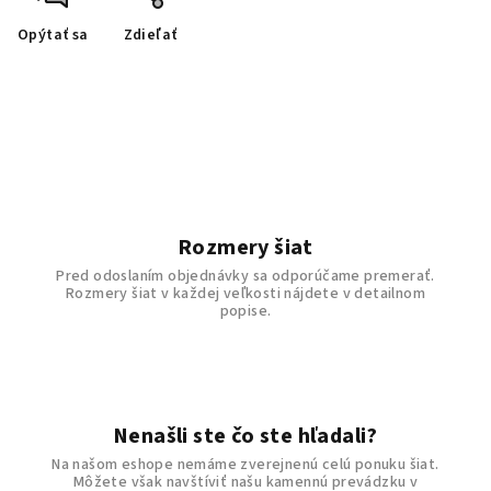
Opýtať sa
Zdieľať
Rozmery šiat
Pred odoslaním objednávky sa odporúčame premerať.
Rozmery šiat v každej veľkosti nájdete v detailnom
popise.
Nenašli ste čo ste hľadali?
Na našom eshope nemáme zverejnenú celú ponuku šiat.
Môžete však navštíviť našu kamennú prevádzku v