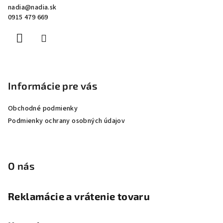
nadia
@
nadia.sk
t
0915 479 669
i
e
Informácie pre vás
Obchodné podmienky
Podmienky ochrany osobných údajov
O nás
Reklamácie a vrátenie tovaru